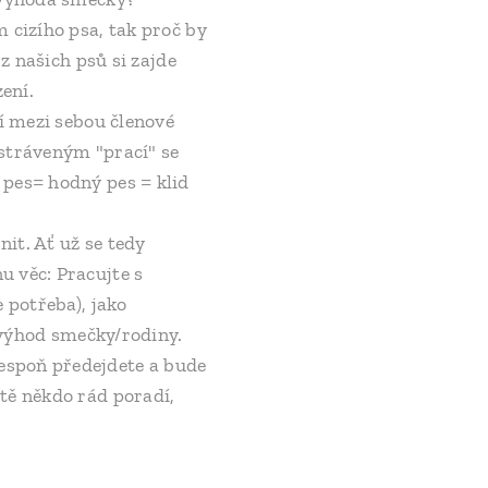
 cizího psa, tak proč by
z našich psů si zajde
ení.
jí mezi sebou členové
 stráveným "prací" se
 pes= hodný pes = klid
nit. Ať už se tedy
u věc: Pracujte s
 potřeba), jako
t výhod smečky/rodiny.
espoň předejdete a bude
tě někdo rád poradí,