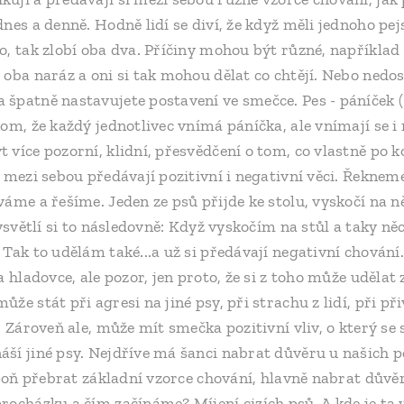
nes a denně. Hodně lidí se diví, že když měli jednoho pejs
o, tak zlobí oba dva. Příčiny mohou být různé, například 
oba naráz a oni si tak mohou dělat co chtějí. Nebo nedos
špatně nastavujete postavení ve smečce. Pes - páníček (
om, že každý jednotlivec vnímá páníčka, ale vnímají se i 
 více pozorní, klidní, přesvědčení o tom, co vlastně po 
 mezi sebou předávají pozitivní i negativní věci. Řekneme
áme a řešíme. Jeden ze psů přijde ke stolu, vyskočí na ně
vysvětlí si to následovně: Když vyskočím na stůl a taky ně
 Tak to udělám také...a už si předávají negativní chování
a hladovce, ale pozor, jen proto, že si z toho může udělat
ůže stát při agresi na jiné psy, při strachu z lidí, při př
. Zároveň ale, může mít smečka pozitivní vliv, o který se 
ší jiné psy. Nejdříve má šanci nabrat důvěru u našich p
espoň přebrat základní vzorce chování, hlavně nabrat dův
rocházku a čím začínáme? Míjení cizích psů. A kde je t