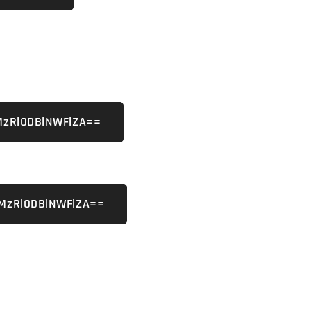
=MzRlODBiNWFlZA==
=MzRlODBiNWFlZA==