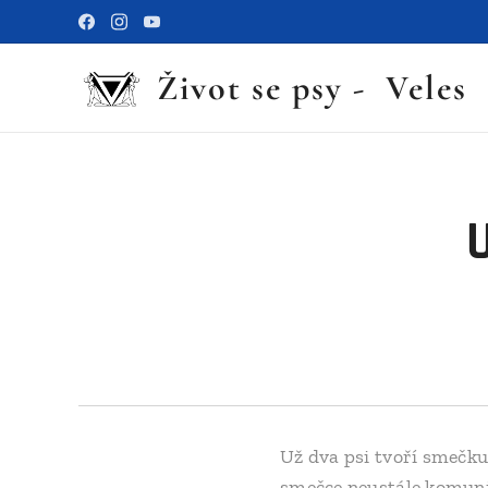
Život se psy - Veles
Už dva psi tvoří smečku.
smečce neustále komuniku