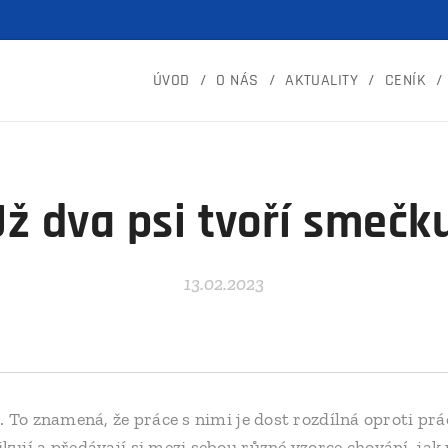
ÚVOD
O NÁS
AKTUALITY
CENÍK
Už dva psi tvoří smečku
13.02.2023
 To znamená, že práce s nimi je dost rozdílná oproti prá
jí a předávají si mezi sebou různé vzorce chování, jak p