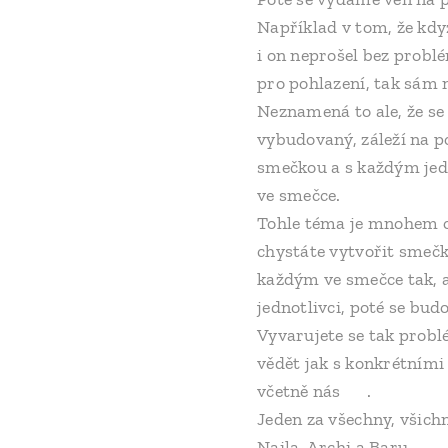
Například v tom, že kdy
i on neprošel bez problé
pro pohlazení, tak sám n
Neznamená to ale, že se
vybudovaný, záleží na p
smečkou a s každým jedn
ve smečce.
Tohle téma je mnohem obs
chystáte vytvořit smečk
každým ve smečce tak, ab
jednotlivci, poté se bud
Vyvarujete se tak prob
vědět jak s konkrétními
včetně nás 😊.
Jeden za všechny, všich
Naila, Archi a Baru