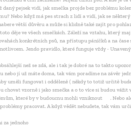
ž daný pejsek vidí, jak smečka projde bez problému kolem
mu? Nebo když má pes strach z lidí a vidí, jak se některý 
abere větší důvěru a může si klidně také zajít pro pohlaz
 toto děje ve všech smečkách. Záleží na vztahu, který ma
ovahách konkrétních psů, na přístupu páníčků a na čase
otlivcem. Jendo pravidlo, které funguje vždy - Unavený
áhlejší než se zdá, ale i tak je dobré na to takto upozor
u nebo jí už máte doma, tak vám poradíme na závěr jedn
y uměli fungovat i odděleně ( někdy to totiž určitě bude
ou chovat vzorně i jako smečka a o to více si budou váži
lémům, které by v budoucnu mohli vzniknout 😉. Nebo al
 problémy pracovat. A když vědět nebudete, tak vám urči
ni za jednoho ❤️