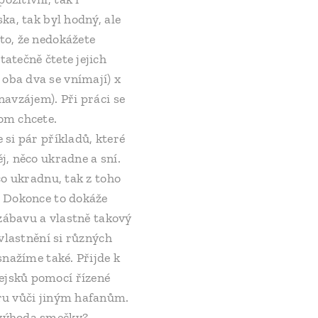
ka, tak byl hodný, ale
to, že nedokážete
tatečně čtete jejich
 oba dva se vnímají) x
navzájem). Při práci se
kom chcete.
 si pár příkladů, které
j, něco ukradne a sní.
co ukradnu, tak z toho
. Dokonce to dokáže
 zábavu a vlastně takový
ivlastnění si různých
snažíme také. Přijde k
ejsků pomocí řízené
ěru vůči jiným hafanům.
a výhoda smečky?