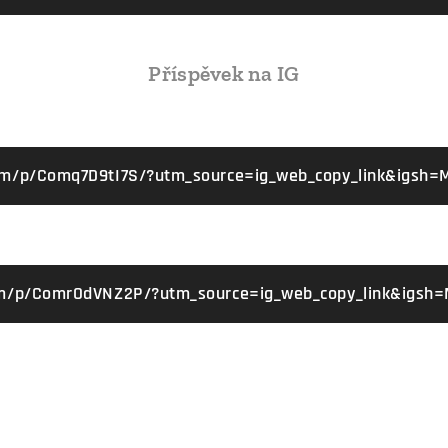
Příspěvek na IG
m/p/Comq7D9tI7S/?utm_source=ig_web_copy_link&igsh
m/p/ComrOdVNZ2P/?utm_source=ig_web_copy_link&igsh