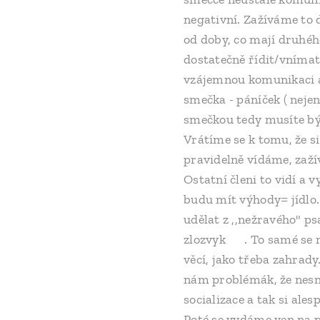
negativní. Zažíváme to d
od doby, co mají druhéh
dostatečně řídit/vnímat 
vzájemnou komunikaci a 
smečka - páníček ( nejen
smečkou tedy musíte být
Vrátíme se k tomu, že si
pravidelně vídáme, zažív
Ostatní členi to vidí a 
budu mít výhody= jídlo.
udělat z ,,nežravého" ps
zlozvyk 🙂. To samé se m
věcí, jako třeba zahrady
nám problémák, že nesná
socializace a tak si al
Poté se vydáme ven na p