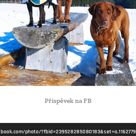
Příspěvek na FB
book.com/photo/?fbid=239528285080183&set=a.116277