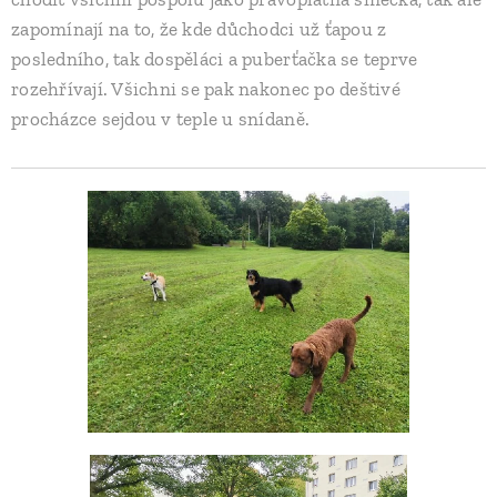
zapomínají na to, že kde důchodci už ťapou z
posledního, tak dospěláci a puberťačka se teprve
rozehřívají. Všichni se pak nakonec po deštivé
procházce sejdou v teple u snídaně.