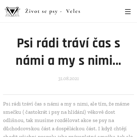
Život se psy - Veles
Psi rádi tráví čas s
námi a my s nimi...
31.08.2021
Psi rádi tráví čas s námi a my s nimi, ale tím, že máme
smečku ( častokrát i psy na hlídání) věkově dost
odlišnou, tak musíme rozdělovat akce se psy na
důchodcovskou část a dospěláckou část. I když chtějí
chodit všichni pospolu jako právoplatná smečka, tak ale