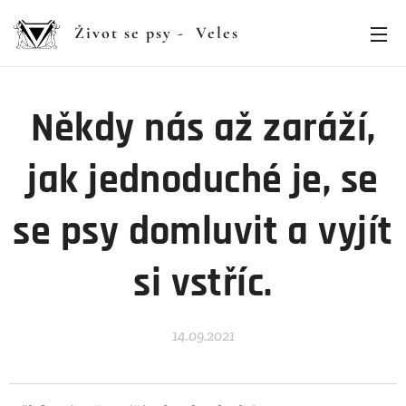
Život se psy - Veles
Někdy nás až zaráží,
jak jednoduché je, se
se psy domluvit a vyjít
si vstříc.
14.09.2021