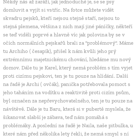
Někdy nás až zaráží, jak jednoduché je, se se psy
domluvit a vyjít si vstříc. Na fotce můžete vidět
skvadru pejsků, kteří nejsou stejně staří, nejsou to
stejná plemena, většina z nich mají jiné páníčky, někteří
se teď viděli poprvé a hlavně víc jak polovina by se v
očích normálních pejskařů brali za "problémový". Máme
tu Archiho ( česapík), přišel k nám kvůli jeho prý
extrémnímu majetnickému chování, hledáme mu nový
domov. Dále tu je Karel, který nemá problém s tím vyjet
proti cizímu pejskovi, ten je tu pouze na hlídání. Další
na řadě je Archi ( ovčák), panička potřebovala pomoct s
jeho taháním na vodítku a reaktivitě proti cizím psům,
byl označen za nepřevychovatelného, ten je tu pouze na
návštěvě. Dále je tu Baru, která si v pubertě myslela, že
šikanovat slabší je zábava, teď nám pomáhá s
problémáky. A poslední na řadě je Naila, naše pitbulka, u
které nám před několika lety řekli, že nemá smysl s ní